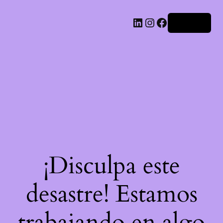
LinkedIn
Instagram
Facebook
Acceder
¡Disculpa este
desastre! Estamos
trabajando en algo