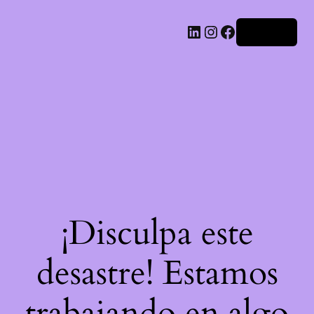
LinkedIn
Instagram
Facebook
Acceder
¡Disculpa este
desastre! Estamos
trabajando en algo