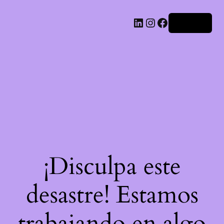
LinkedIn
Instagram
Facebook
Acceder
¡Disculpa este
desastre! Estamos
trabajando en algo