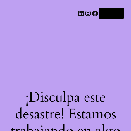
LinkedIn
Instagram
Facebook
Acceder
¡Disculpa este
desastre! Estamos
trabajando en algo