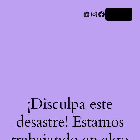
LinkedIn
Instagram
Facebook
Acceder
¡Disculpa este
desastre! Estamos
trabajando en algo