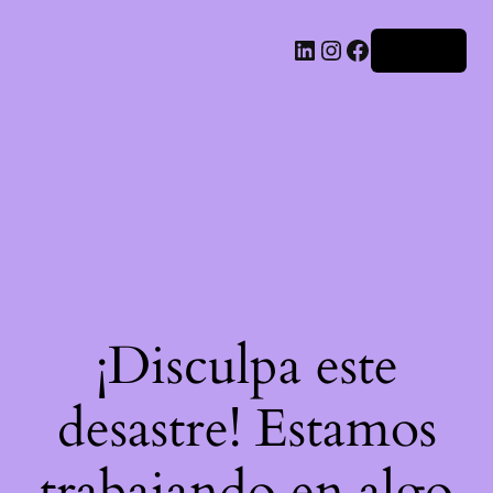
LinkedIn
Instagram
Facebook
Acceder
¡Disculpa este
desastre! Estamos
trabajando en algo