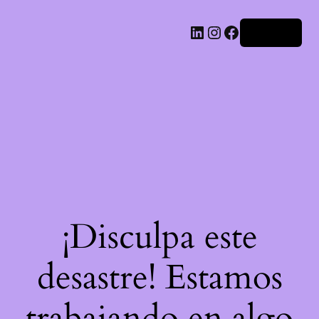
LinkedIn
Instagram
Facebook
Acceder
¡Disculpa este
desastre! Estamos
trabajando en algo