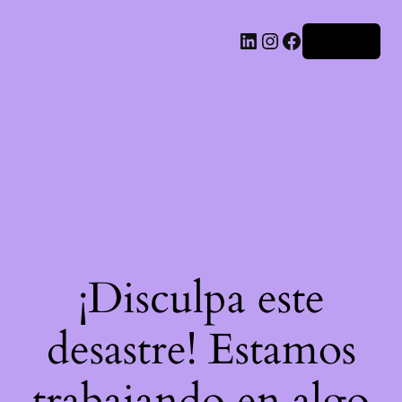
LinkedIn
Instagram
Facebook
Acceder
¡Disculpa este
desastre! Estamos
trabajando en algo