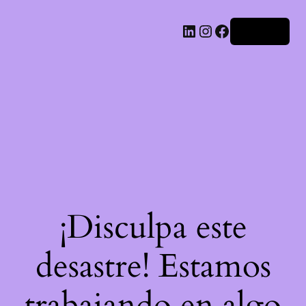
LinkedIn
Instagram
Facebook
Acceder
¡Disculpa este
desastre! Estamos
trabajando en algo