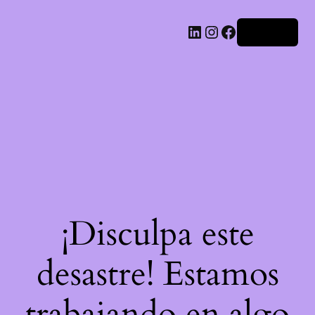
LinkedIn
Instagram
Facebook
Acceder
¡Disculpa este
desastre! Estamos
trabajando en algo