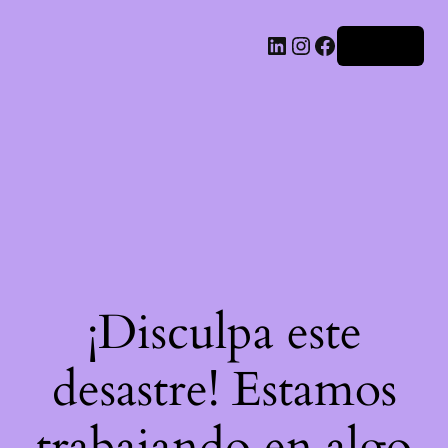
LinkedIn
Instagram
Facebook
Acceder
¡Disculpa este
desastre! Estamos
trabajando en algo