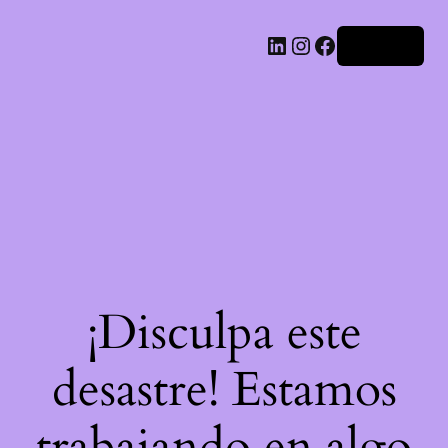
LinkedIn
Instagram
Facebook
Acceder
¡Disculpa este
desastre! Estamos
trabajando en algo