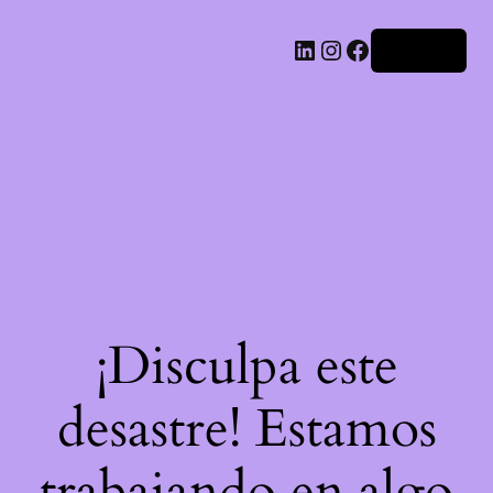
LinkedIn
Instagram
Facebook
Acceder
¡Disculpa este
desastre! Estamos
trabajando en algo