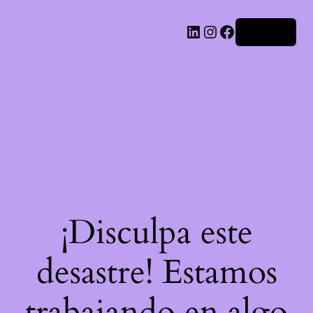
LinkedIn
Instagram
Facebook
Acceder
¡Disculpa este
desastre! Estamos
trabajando en algo