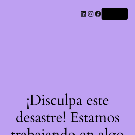
LinkedIn
Instagram
Facebook
Acceder
¡Disculpa este
desastre! Estamos
trabajando en algo