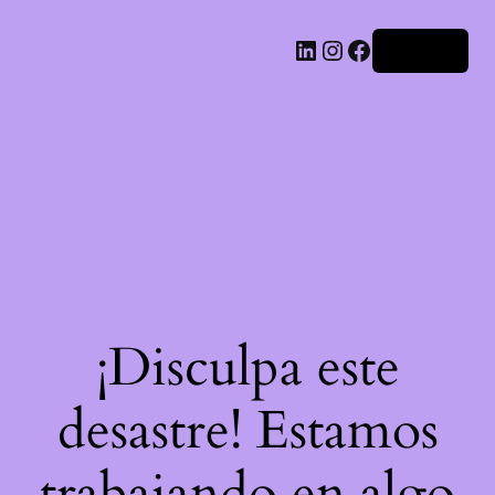
LinkedIn
Instagram
Facebook
Acceder
¡Disculpa este
desastre! Estamos
trabajando en algo