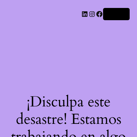
LinkedIn
Instagram
Facebook
Acceder
¡Disculpa este
desastre! Estamos
trabajando en algo