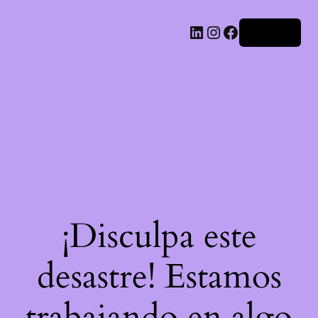
LinkedIn
Instagram
Facebook
Acceder
¡Disculpa este
desastre! Estamos
trabajando en algo