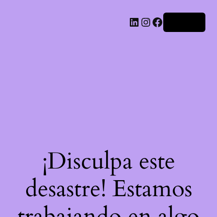
LinkedIn
Instagram
Facebook
Acceder
¡Disculpa este
desastre! Estamos
trabajando en algo