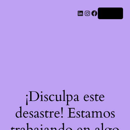
LinkedIn
Instagram
Facebook
Acceder
¡Disculpa este
desastre! Estamos
trabajando en algo