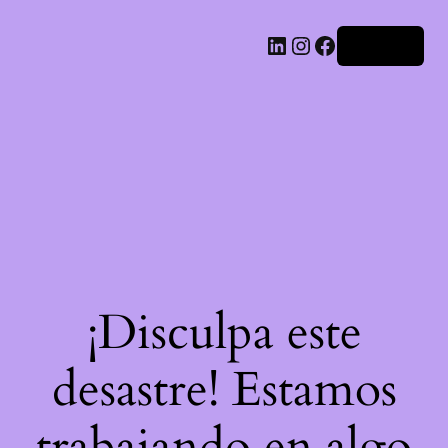
LinkedIn
Instagram
Facebook
Acceder
¡Disculpa este
desastre! Estamos
trabajando en algo