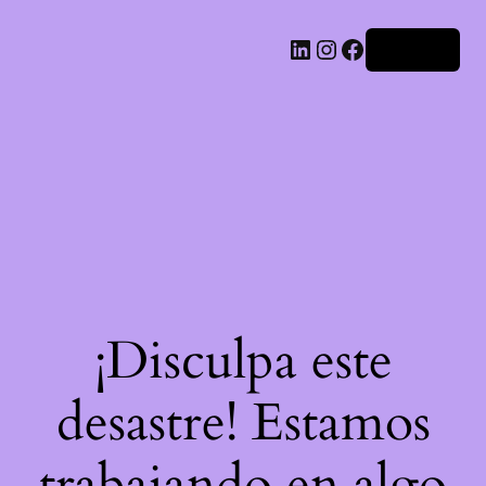
LinkedIn
Instagram
Facebook
Acceder
¡Disculpa este
desastre! Estamos
trabajando en algo