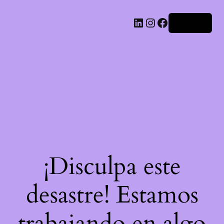
LinkedIn
Instagram
Facebook
Acceder
¡Disculpa este
desastre! Estamos
trabajando en algo