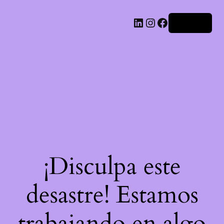
LinkedIn
Instagram
Facebook
Acceder
¡Disculpa este
desastre! Estamos
trabajando en algo