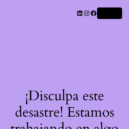
LinkedIn
Instagram
Facebook
Acceder
¡Disculpa este
desastre! Estamos
trabajando en algo