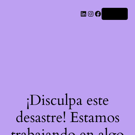
LinkedIn
Instagram
Facebook
Acceder
¡Disculpa este
desastre! Estamos
trabajando en algo