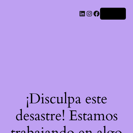
LinkedIn
Instagram
Facebook
Acceder
¡Disculpa este
desastre! Estamos
trabajando en algo