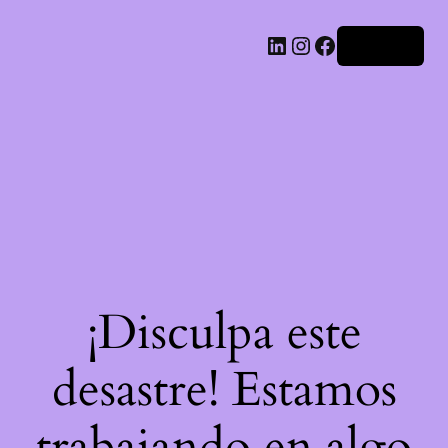
LinkedIn
Instagram
Facebook
Acceder
¡Disculpa este
desastre! Estamos
trabajando en algo