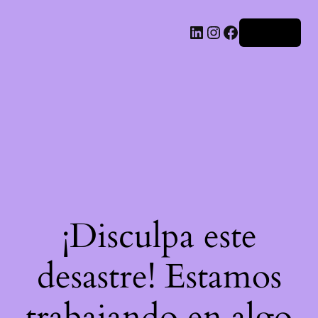
LinkedIn
Instagram
Facebook
Acceder
¡Disculpa este
desastre! Estamos
trabajando en algo