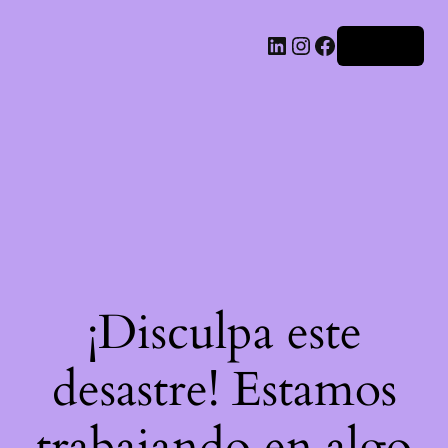
LinkedIn
Instagram
Facebook
Acceder
¡Disculpa este
desastre! Estamos
trabajando en algo