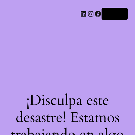
LinkedIn
Instagram
Facebook
Acceder
¡Disculpa este
desastre! Estamos
trabajando en algo