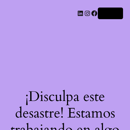
LinkedIn
Instagram
Facebook
Acceder
¡Disculpa este
desastre! Estamos
trabajando en algo