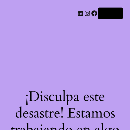
LinkedIn
Instagram
Facebook
Acceder
¡Disculpa este
desastre! Estamos
trabajando en algo