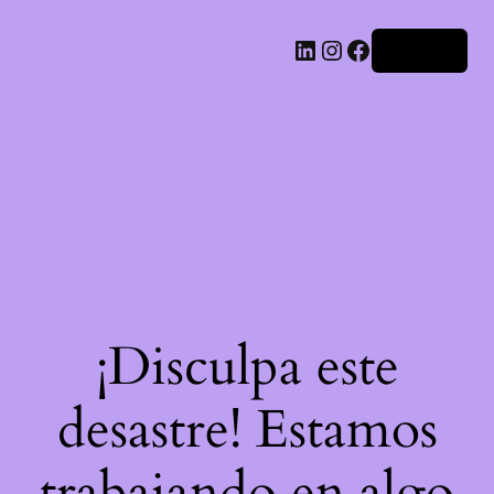
LinkedIn
Instagram
Facebook
Acceder
¡Disculpa este
desastre! Estamos
trabajando en algo