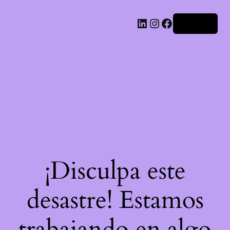
LinkedIn
Instagram
Facebook
Acceder
¡Disculpa este
desastre! Estamos
trabajando en algo