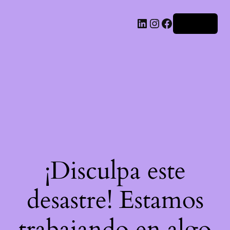
LinkedIn
Instagram
Facebook
Acceder
¡Disculpa este
desastre! Estamos
trabajando en algo