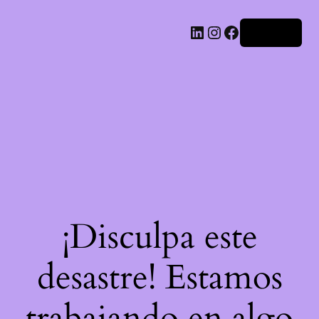
LinkedIn
Instagram
Facebook
Acceder
¡Disculpa este
desastre! Estamos
trabajando en algo