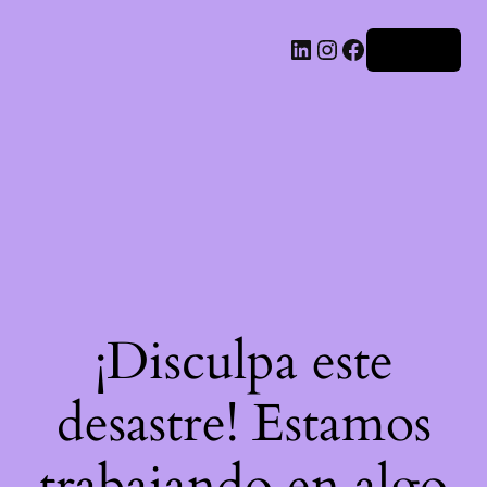
LinkedIn
Instagram
Facebook
Acceder
¡Disculpa este
desastre! Estamos
trabajando en algo