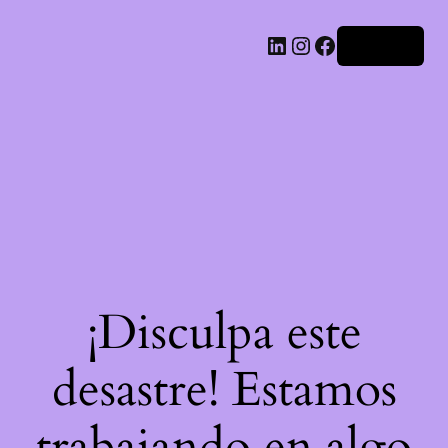
LinkedIn
Instagram
Facebook
Acceder
¡Disculpa este
desastre! Estamos
trabajando en algo