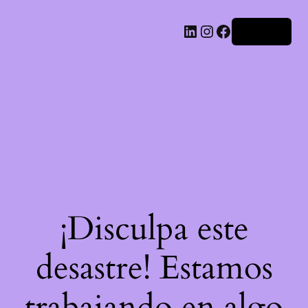
LinkedIn
Instagram
Facebook
Acceder
¡Disculpa este
desastre! Estamos
trabajando en algo