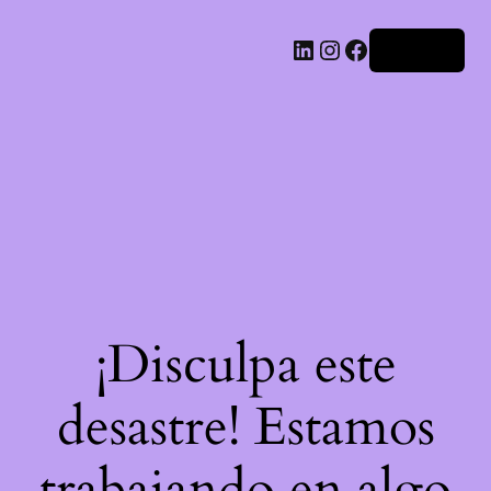
LinkedIn
Instagram
Facebook
Acceder
¡Disculpa este
desastre! Estamos
trabajando en algo