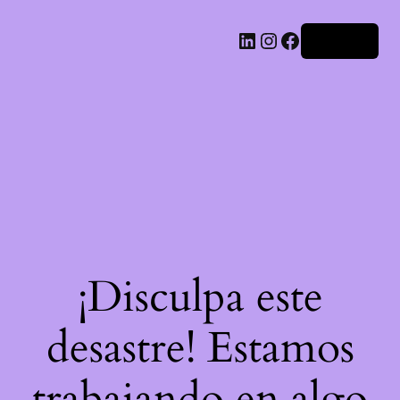
LinkedIn
Instagram
Facebook
Acceder
¡Disculpa este
desastre! Estamos
trabajando en algo