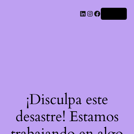
LinkedIn
Instagram
Facebook
Acceder
¡Disculpa este
desastre! Estamos
trabajando en algo