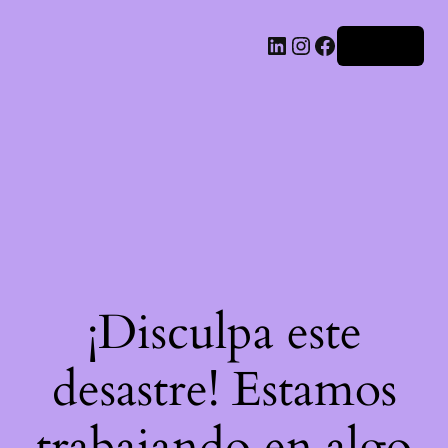
LinkedIn
Instagram
Facebook
Acceder
¡Disculpa este
desastre! Estamos
trabajando en algo