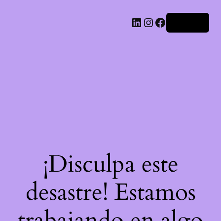
LinkedIn
Instagram
Facebook
Acceder
¡Disculpa este
desastre! Estamos
trabajando en algo