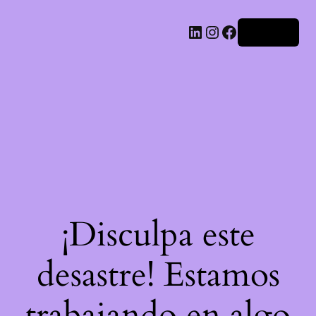
LinkedIn
Instagram
Facebook
Acceder
¡Disculpa este
desastre! Estamos
trabajando en algo