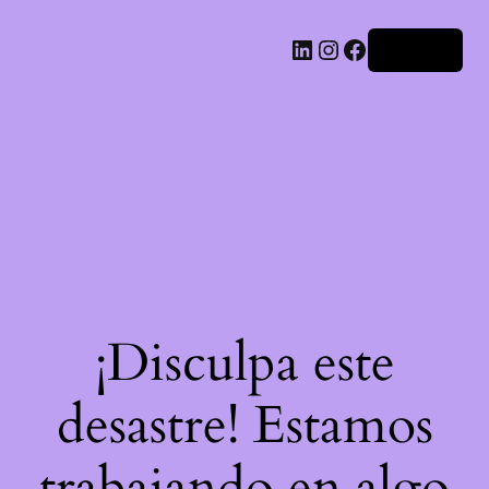
LinkedIn
Instagram
Facebook
Acceder
¡Disculpa este
desastre! Estamos
trabajando en algo