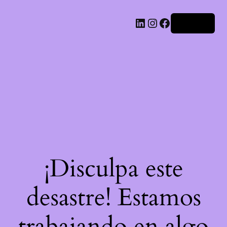
LinkedIn
Instagram
Facebook
Acceder
¡Disculpa este
desastre! Estamos
trabajando en algo