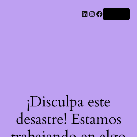
LinkedIn
Instagram
Facebook
Acceder
¡Disculpa este
desastre! Estamos
trabajando en algo