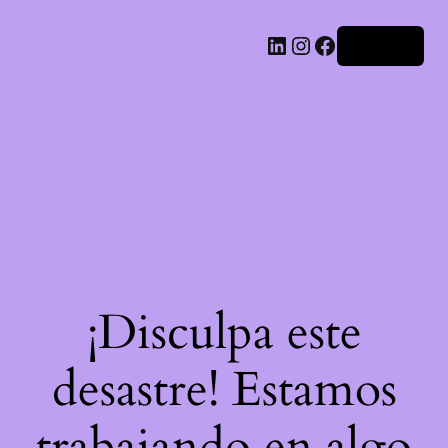
LinkedIn
Instagram
Facebook
Acceder
¡Disculpa este
desastre! Estamos
trabajando en algo